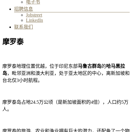
电子书
招聘信息
Jobstreet
LinkedIn
联系我们
摩罗泰
摩罗泰地理位置优越，位于印尼东部
马鲁古群岛
的
哈马黑拉
岛
，毗邻亚洲和澳大利亚，处于亚太地区的中心，离新加坡和
台北仅3小时航程。
摩罗泰岛占地24.5万公顷（是新加坡面积的4倍），人口约5万
人。
摩罗泰的旅游、农业和渔业拥有巨大的潜力，还配备了一个物