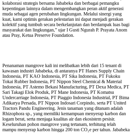
kolaborasi strategis bersama Jababeka dan berbagai pemangku
kepentingan lainnya dalam mengembangkan peran aktif generasi
muda sebagai agen perubahan lingkungan. Melalui sinergi yang
kuat, kami optimis gerakan pelestarian ini dapat menjadi gerakan
kolektif yang tumbuh secara berkelanjutan dan berdampak luas bagi
masyarakat dan lingkungan,” ujar I Gusti Ngurah P. Prayata Anom
atau Pray, Ketua Preserve Foundation.
Penanaman mangrove kali ini melibatkan lebih dari 15 tenant di
kawasan industri Jababeka, di antaranya PT Hanes Supply Chain
Indonesia, PT KAO Indonesia, PT Sika Indonesia, PT Fukoku
Tokai Rubber Indonesia, PT Nippon Steel Chemical & Material
Indonesia, PT Astemo Bekasi Manufacturing, PT Dexa Medica, PT
Sari Takagi Elok Produk, PT Mane Indonesia, PT Komatsu
Undercarriage Indonesia, PT Piaggio Indonesia Industrial, PT Bima
Adikarya Persada, PT Nippon Indosari Corpindo, serta PT United
Tractors Pandu Engineering. Jenis tanaman yang ditanam adalah
Rhizophora sp., yang memiliki kemampuan menyerap karbon dan
logam berat, serta menjaga kualitas air dan ekosistem pesisir.
Keseluruhan pohon mangrove yang tertanam, terhitung telah
mampu menyerap karbon hingga 200 ton CO₂e per tahun. Jababeka