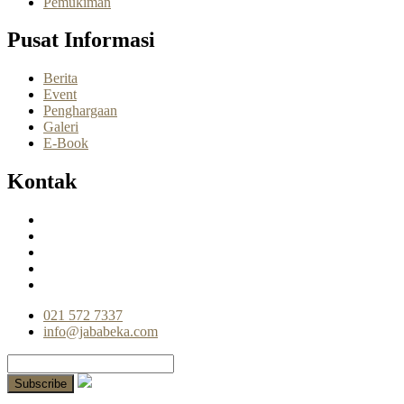
Pemukiman
Pusat Informasi
Berita
Event
Penghargaan
Galeri
E-Book
Kontak
021 572 7337
info@jababeka.com