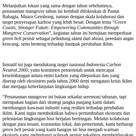
Melanjutkan lokasi yang sama dengan tahun sebelumnya,
penanaman mangrove tahun ini kembali difokuskan di Pantai
Bahagia, Muara Gembong, namun dengan skala kolaborasi dan
target penyerapan karbon yang lebih besar. Dengan tema “
Green
Coasts, Stronger Future: Empowering Communities through
Mangrove Conservation
”, kegiatan tahun ini bertujuan memperkuat
green belt
pesisir sebagai pelindung alami dari abrasi, peredam angin
kencang, serta benteng terhadap dampak perubahan iklim.
Inisiatif ini juga mendukung target nasional
Indonesia Carbon
Neutral 2060
, yaitu komitmen pemerintah untuk mencapai
keseimbangan antara emisi karbon yang dilepaskan dan yang
diserap oleh ekosistem pada tahun 2060 demi mengatasi krisis iklim
dan menjaga keberlanjutan lingkungan hidup.
“Penanaman mangrove ini bukan sekadar seremoni tahunan, tapi
merupakan bagian dari strategi jangka panjang kami dalam
membangun kawasan industri yang resilien terhadap perubahan
iklim. Kami ingin membuktikan bahwa pertumbuhan ekonomi dan
pelestarian lingkungan bisa berjalan beriringan. Melalui kolaborasi
dengan para tenant, komunitas lokal, dan pemerintah, kami berharap
green belt
pesisir yang kami bangun ini bisa menjadi warisan
ekologis yang melindungi wilayah pesisir sekaligus memberdayakan