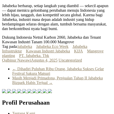
Jababeka berharap, setiap langkah yang diambil — sekecil apapun
— dapat memicu gelombang perubahan menuju Indonesia yang
lebih hijau, tangguh, dan kompetitif secara global. Karena bagi
Jababeka, industri masa depan adalah industri yang hidup
berdampingan selaras dengan alam, tumbuh bersama masyarakat,
dan berkontribusi nyata bagi bumi.
Dukung Indonesia Netral Karbon 2060, Jababeka dan Tenant
Kawasan Industri Tanam 100.000 Mangrove
Tag pada:
jababeka
Jababeka Eco Week
Jababeka
Infrastruktur
Kawasan Industri Jababeka
KIJA
Mangrove
planting
PT. Jababeka. Tbk
Qalbinur Nawawi
Agustus 4, 2025
Uncategorized
←
Dihadiri Puluhan Ribu Orang, Jababeka Sukses Gelar
Festival Sakura Matsuri
Masih Menjadi Primadona, Penjualan Tahap II Jababeka
Bizpark Habis Terjual
→
Profil Perusahaan
Tentang Kami