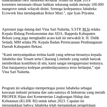
dilaksanakan oleh Jababeka bersama Tenant ini sejak 2019
konsisten menanam ribuan bahkan sekarang sudah menuju 100.000
mangrove untuk wilayah disini. Semoga kedepannya Jababeka
Ecoweek bisa mendapatkan Rekor Muri.”, ujar Iyan Priyatna.
Apresiasi juga datang dari Vina Sari Nalurita, S.STP,
M.Si
selaku
Kepala Bidang Perekonomian dan SDA, Bappeda Kabupaten
Bekasi yang juga menghadiri acara kali ini mewakili Ir. H. Didik
Setiadi, MM selaku Plt. Kepala Badan Perencanaan Pembangunan
Daerah Kabupaten Bekasi.
“Kami menyampaikan terima kasih yang sebesar-besarnya kepada
Jababeka dan Tenant serta Cikarang Listrindo yang sudah banyak
memberikan kontribusi di sini, kami sangat mengapresiasi tentunya.
Dan harapannya kedepan pemberdayaannya terus berlanjut,” ujar
Vina Sari Nalurita.
Program ini sekaligus mempertegas posisi Jababeka sebagai
kawasan industri pertama dan satu-satunya di Indonesia yang meraih
PROPER Hijau dari Kementerian Lingkungan Hidup dan
Kehutanan (KLHK RI) untuk tahun 2023. Capaian ini
menunjukkan bahwa Jababeka telah menjalankan pengelolaan