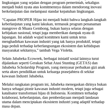
lingkungan yang sejalan dengan program pemerintah, sekaligus
menjadi bukti nyata atas komitmennya dalam mendorong inovasi
berkelanjutan dan melampaui standar kepatuhan lingkungan.
“Capaian PROPER Hijau ini menjadi bukti bahwa langkah-langkah
keberlanjutan yang kami lakukan, termasuk program penanaman
mangrove di Muara Gembong, bukan hanya selaras dengan
kebijakan nasional, tetapi juga memberikan dampak nyata di
lapangan. Ini adalah wujud komitmen kami untuk terus
menghadirkan kawasan industri yang tak hanya produktif, tetapi
juga peduli terhadap keberlangsungan ekosistem dan kehidupan
masyarakat sekitarnya,” tambah Vega Violetta.
Selain Jababeka Ecoweek, berbagai inisiatif sosial lainnya turut
dijalankan seperti Gerakan Sehat Atasi Stunting (GETAS) dan
Jababeka Scholarship Program, yang menyasar perbaikan gizi anak
serta akses pendidikan untuk keluarga prasejahtera di sekitar
kawasan Industri Jababeka.
Melalui rangkaian program ini, Jababeka menegaskan dirinya bukan
hanya sebagai pionir kawasan industri modern, tetapi juga sebagai
katalisator transformasi hijau di Indonesia. Komitmen terhadap
kolaborasi, keberlanjutan, dan pemberdayaan menjadi landasan
utama dalam menciptakan ekosistem industri yang adaptif terhadap
masa depan.