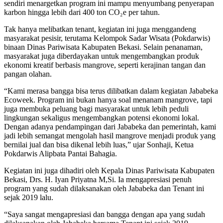
sendiri menargetkan program ini mampu menyumbang penyerapan
karbon hingga lebih dari 400 ton CO₂e per tahun.
Tak hanya melibatkan tenant, kegiatan ini juga menggandeng
masyarakat pesisir, terutama Kelompok Sadar Wisata (Pokdarwis)
binaan Dinas Pariwisata Kabupaten Bekasi. Selain penanaman,
masyarakat juga diberdayakan untuk mengembangkan produk
ekonomi kreatif berbasis mangrove, seperti kerajinan tangan dan
pangan olahan.
“Kami merasa bangga bisa terus dilibatkan dalam kegiatan Jababeka
Ecoweek. Program ini bukan hanya soal menanam mangrove, tapi
juga membuka peluang bagi masyarakat untuk lebih peduli
lingkungan sekaligus mengembangkan potensi ekonomi lokal.
Dengan adanya pendampingan dari Jababeka dan pemerintah, kami
jadi lebih semangat mengolah hasil mangrove menjadi produk yang
bernilai jual dan bisa dikenal lebih luas,” ujar Sonhaji, Ketua
Pokdarwis Alipbata Pantai Bahagia.
Kegiatan ini juga dihadiri oleh Kepala Dinas Pariwisata Kabupaten
Bekasi, Drs. H. Iyan Priyatna M,Si. Ia mengapresiasi penuh
program yang sudah dilaksanakan oleh Jababeka dan Tenant ini
sejak 2019 lalu.
“Saya sangat mengapresiasi dan bangga dengan apa yang sudah