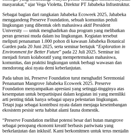
masyarakat,” ujar Vega Violetta, Direktur PT Jababeka Infrastruktur.
Sebagai bagian dari rangkaian Jababeka Ecoweek 2025, Jababeka
menggandeng Preserve Foundation, sebuah komunitas peduli
lingkungan yang dibentuk oleh mahasiswa aktif President
University — untuk menghadirkan dua program yang melibatkan
peran generasi muda dalam isu lingkungan. Kegiatan tersebut
meliputi penanaman 1.000 pohon di kawasan Jababeka Botanical
Garden pada 20 Juni 2025, serta seminar bertajuk “
Exploration in
Environment for Better Future
” pada 22 Juli 2025. Seminar ini
menjadi forum kolaboratif yang mempertemukan mahasiswa,
komunitas, dan praktisi lingkungan untuk berbagi wawasan dan
mendorong aksi nyata demi keberlanjutan.
Pada tahun ini, Preserve Foundation turut menghadiri Seremonial
Penanaman Mangrove Jababeka Ecoweek 2025. Preserve
Foundation menyampaikan apresiasi yang setinggi-tingginya atas
kesempatan untuk berpartisipasi dalam kegiatan ini yang memiliki
arti penting tidak hanya sebagai upaya pelestarian lingkungan.
Tetapi juga sebagai kontribusi nyata dalam menjaga keseimbangan
ekosistem pesisir serta habitat alami fauna domestik.
“Preserve Foundation melihat potensi besar dari hutan mangrove
sebagai penopang ekonomi kreatif berbasis pariwisata yang
berkelanjutan dan inklusif. Kami berkomitmen untuk terus menjalin