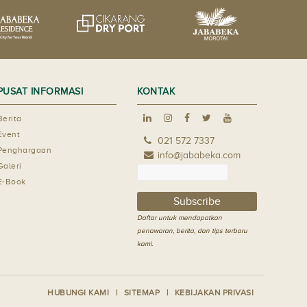
PUSAT INFORMASI
KONTAK
Berita
Event
021 572 7337
Penghargaan
info@jababeka.com
Galeri
E-Book
Daftar untuk mendapatkan
penawaran, berita, dan tips terbaru
kami.
HUBUNGI KAMI
SITEMAP
KEBIJAKAN PRIVASI