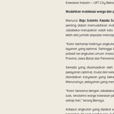
Kawasan Industri – LRT City Beka
Mudahkan mobilisasi warga dan p
Menurut
Baju Sutanto Kepala S
penting dalam memudahkan mobi
Jababeka merupakan salah satu K
lebih dan jumlah populasi mencapai 
“Kami berharap hadirnya angkut
layanan yang optimal. Sehingga
pribadi ke angkutan umum massal
Provinsi Jawa Barat dan Pemerin
Senada yang disampaikan ole
pelayanan optimal, mulai dari k
diandalkan karyawan yang beker
Menurutnya, pelayanan yang memil
“Kami bersama dengan Jababeka, 
luas, terutama warga kawasan j
setiap hari,” terang Benaya.
Adapun angkutan yang dipakai sa