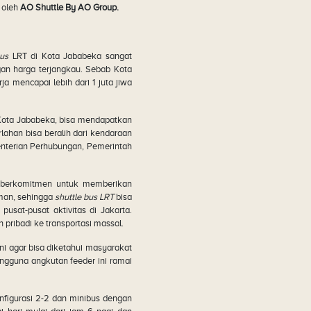
oleh
AO Shuttle By AO Group.
bus
LRT di Kota Jababeka sangat
n harga terjangkau. Sebab Kota
 mencapai lebih dari 1 juta jiwa
 Kota Jababeka, bisa mendapatkan
han bisa beralih dari kendaraan
enterian Perhubungan, Pemerintah
 berkomitmen untuk memberikan
aman, sehingga
shuttle bus LRT
bisa
sat-pusat aktivitas di Jakarta.
pribadi ke transportasi massal.
i agar bisa diketahui masyarakat
engguna angkutan feeder ini ramai
nfigurasi 2-2 dan minibus dengan