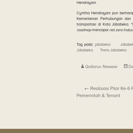
Hendrayani.
Cynthia Hendrayani pun berharap
Kementerian Perhubungan dan 
transportasi di Kota Jababeka.
roadmap
mencapai
net zero Indust
Tag pada:
jababeka
Jababe
Jababeka
Trans-Jababeka
Qalbinur Nawawi
De
←
Realisasi Pilar Ke-
Pemerintah & Tenant