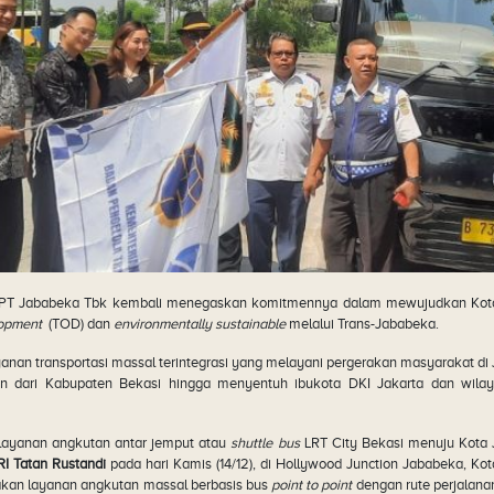
 PT Jababeka Tbk kembali menegaskan komitmennya dalam mewujudkan Kota
lopment
(TOD) dan
environmentally sustainable
melalui Trans-Jababeka.
yanan transportasi massal terintegrasi yang melayani pergerakan masyarakat di
 dari Kabupaten Bekasi hingga menyentuh ibukota DKI Jakarta dan wilay
a layanan angkutan antar jemput atau
shuttle bus
LRT City Bekasi menuju Kota
I Tatan Rustandi
pada hari Kamis (14/12), di Hollywood Junction Jababeka, Ko
pakan layanan angkutan massal berbasis bus
point to point
dengan rute perjalana