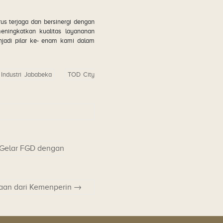
us terjaga dan bersinergi dengan
ningkatkan kualitas layananan
njadi pilar ke- enam kami dalam
Industri Jababeka
TOD City
 Gelar FGD dengan
aan dari Kemenperin
→