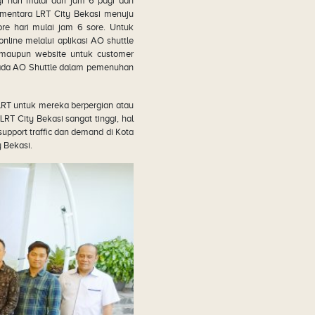
gi hari mulai dari jam 6 pagi dan
ementara LRT City Bekasi menuju
re hari mulai jam 6 sore. Untuk
line melalui aplikasi AO shuttle
i maupun website untuk customer
mada AO Shuttle dalam pemenuhan
LRT untuk mereka berpergian atau
T City Bekasi sangat tinggi, hal
support traffic dan demand di Kota
y Bekasi.