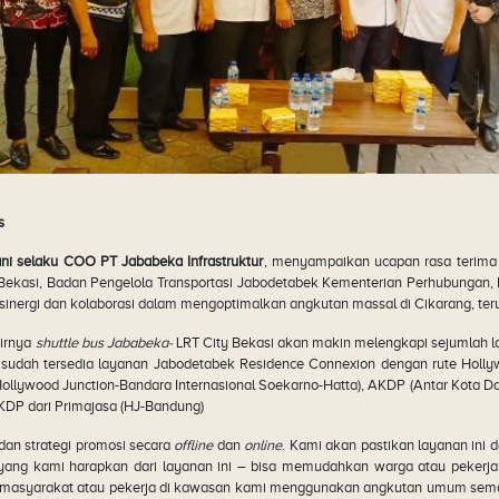
s
ni selaku COO PT Jababeka Infrastruktur
, menyampaikan ucapan rasa terima 
y Bekasi, Badan Pengelola Transportasi Jabodetabek Kementerian Perhubungan,
sinergi dan kolaborasi dalam mengoptimalkan angkutan massal di Cikarang, ter
irnya
shuttle bus Jababeka-
LRT City Bekasi akan makin melengkapi sejumlah 
 sudah tersedia layanan Jabodetabek Residence Connexion dengan rute Holly
ollywood Junction-Bandara Internasional Soekarno-Hatta), AKDP (Antar Kota Dal
AKDP dari Primajasa (HJ-Bandung)
an strategi promosi secara
offline
dan
online
. Kami akan pastikan layanan ini d
yang kami harapkan dari layanan ini – bisa memudahkan warga atau pekerja
at masyarakat atau pekerja di kawasan kami menggunakan angkutan umum sema