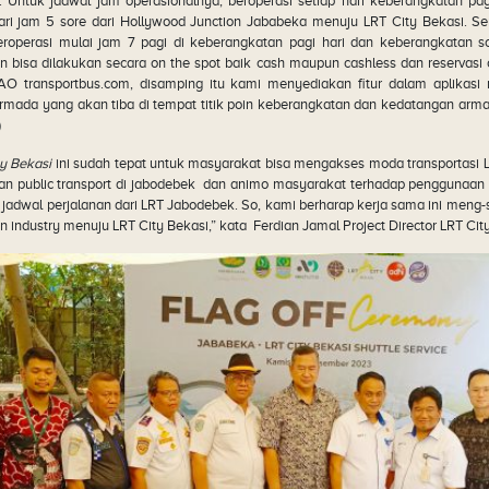
1. Untuk jadwal jam operasionalnya, beroperasi setiap hari keberangkatan pa
dari jam 5 sore dari Hollywood Junction Jababeka menuju LRT City Bekasi. S
roperasi mulai jam 7 pagi di keberangkatan pagi hari dan keberangkatan so
bisa dilakukan secara on the spot baik cash maupun cashless dan reservasi on
AO transportbus.com, disamping itu kami menyediakan fitur dalam aplikas
armada yang akan tiba di tempat titik poin keberangkatan dan kedatangan ar
)
ty Bekasi
ini sudah tepat untuk masyarakat bisa mengakses moda transportasi 
an public transport di jabodebek dan animo masyarakat terhadap penggunaan LR
 jadwal perjalanan dari LRT Jabodebek. So, kami berharap kerja sama ini meng-
 industry menuju LRT City Bekasi,” kata Ferdian Jamal Project Director LRT Cit