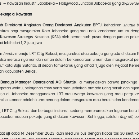
si – Kawasan Industri Jababeka – Hollywood Junction Jababeka yang di-
provide
ekerja di kawasan
ub Direktorat Angkutan Orang Direktorat Angkutan BPTJ
, kehadiran
shuttle 
litas bagi masyarakat Kota Jababeka yang mau naik kendaraan umum denga
awasan Strategis Nasional (KSN) oleh pemerintah pusat dengan jumlah pekerja
lebih dari 1, 2 juta jiwa.
an
feeder
menuju LRT City Bekasi, masyarakat atau pekerja yang ada di dalam
 bisa merasa nyaman dan aman dalam berkendaraan umum dan masyarakat perla
,” kata Baju Sutanto, di depan tamu-tamu yang dihadiri juga oleh Pejabat Kem
tah Kabupaten Bekasi.
h
Benaya Manager Operasional AO Shuttle
. Ia menjelaskan bahwa pihaknya
etepatan waktu, pelayanan crew serta menyediakan armada yang bersih dan ny
ja di Jababeka menggunakan LRT atau warga kawasan yang mau pergi ke pu
iki standar adalah kunci penting dalam masyarakat mau beralih dari kendaraan 
LRT City Bekasi dan berbagai instansi, sedang mempromosikan layanan baru in
ababeka maupun pekerja yang di dalam kawasan. Sehingga, setelah
flag off
, p
at uji coba 14 Desember 2023 ialah medium bus dengan kapasitas 30 seat ko