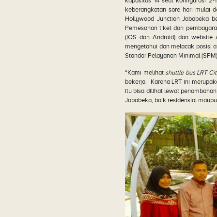
kapasitas 14 seat konfigurasi 2-
keberangkatan sore hari mulai 
Hollywood Junction Jababeka be
Pemesanan tiket dan pembayaran 
(IOS dan Android) dan website 
mengetahui dan melacak posisi 
Standar Pelayanan Minimal (SPM
“Kami melihat
shuttle bus LRT Ci
bekerja. Karena LRT ini merupak
itu bisa dilihat lewat penambahan
Jababeka, baik residensial maupun