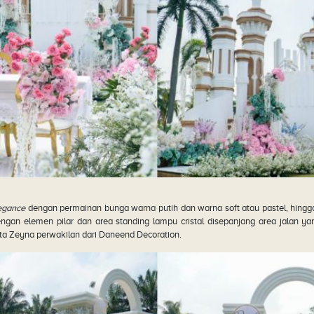
legance
dengan permainan bunga warna putih dan warna soft atau pastel, hingga
gan elemen pilar dan area standing lampu cristal disepanjang area jalan y
ata Zeyna perwakilan dari Daneend Decoration.