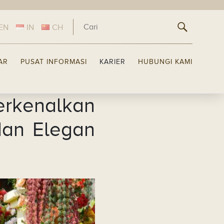
EN
IN
CH
LAR
PUSAT INFORMASI
KARIER
HUBUNGI KAMI
erkenalkan
dan Elegan