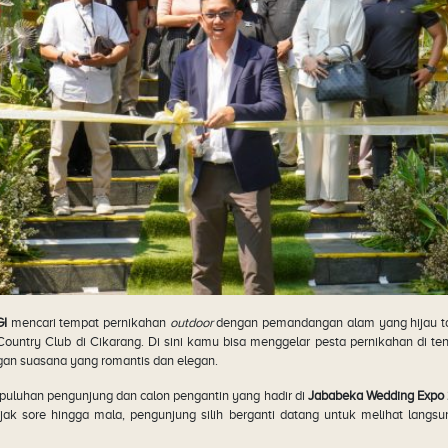
GI
mencari tempat pernikahan
outdoor
dengan pemandangan alam yang hijau tap
Country Club di Cikarang. Di sini kamu bisa menggelar pesta pernikahan di t
an suasana yang romantis dan elegan.
n puluhan pengunjung dan calon pengantin yang hadir di
Jababeka Wedding Expo
jak sore hingga mala, pengunjung silih berganti datang untuk melihat langs