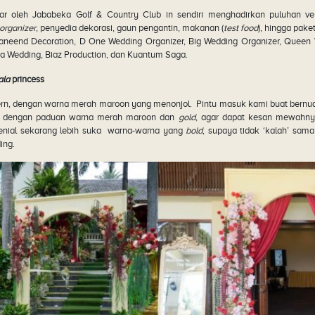
r oleh Jababeka Golf & Country Club in sendiri menghadirkan puluhan ven
organizer
, penyedia dekorasi, gaun pengantin, makanan (
test food
), hingga pake
Daneend Decoration, D One Wedding Organizer, Big Wedding Organizer, Queen 
ra Wedding, Biaz Production, dan Kuantum Saga.
ala
princess
n, dengan warna merah maroon yang menonjol. Pintu masuk kami buat bernuan
r dengan paduan warna merah maroon dan
gold
, agar dapat kesan mewahny
enial sekarang lebih suka warna-warna yang
bold
, supaya tidak ‘kalah’ sam
ing.