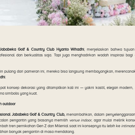
Jababeka Golf & Country Club
Hyanto Wihadhi
, menjelaskan bahwa tujuan
esional dan berkualitas saja. Tapi juga menghadirkan wadah inspirasi bagi
antin pulang dari pameran ini, mereka bisa langsung membayangkan, merencan
dhi
.
 empat konsep dekorasi yang ditampilkan kali ini — yakni kastil, elegan modern,
na simbolis yang kuat.
ah outdoor
asional Jababeka Golf & Country Club,
menambahkan, dalam penyelenggaraan w
alon pengantin yang biasanya memilih
venue indoor
, agar mulai melirik kon
bah tren pernikahan Gen Z dan Milenial saat ini konsepnya itu lebih ke
intimate
ilihan banyak pengantin di masa mendatang.