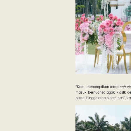
“Kami menampilkan tema
soft e
masuk bernuansa agak klasik den
pastel hingga area pelaminan”, k