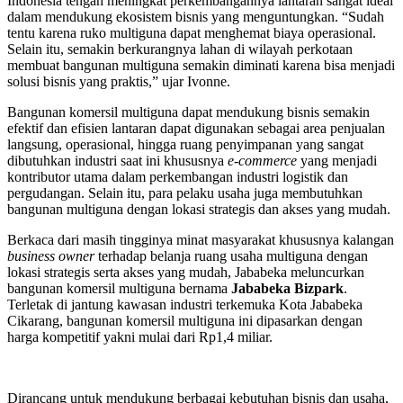
Indonesia tengah meningkat perkembangannya lantaran sangat ideal
dalam mendukung ekosistem bisnis yang menguntungkan. “Sudah
tentu karena ruko multiguna dapat menghemat biaya operasional.
Selain itu, semakin berkurangnya lahan di wilayah perkotaan
membuat bangunan multiguna semakin diminati karena bisa menjadi
solusi bisnis yang praktis,” ujar Ivonne.
Bangunan komersil multiguna dapat mendukung bisnis semakin
efektif dan efisien lantaran dapat digunakan sebagai area penjualan
langsung, operasional, hingga ruang penyimpanan yang sangat
dibutuhkan industri saat ini khususnya
e-commerce
yang menjadi
kontributor utama dalam perkembangan industri logistik dan
pergudangan. Selain itu, para pelaku usaha juga membutuhkan
bangunan multiguna dengan lokasi strategis dan akses yang mudah.
Berkaca dari masih tingginya minat masyarakat khususnya kalangan
business owner
terhadap belanja ruang usaha multiguna dengan
lokasi strategis serta akses yang mudah, Jababeka meluncurkan
bangunan komersil multiguna bernama
Jababeka
Bizpark
.
Terletak di jantung kawasan industri terkemuka Kota Jababeka
Cikarang, bangunan komersil multiguna ini dipasarkan dengan
harga kompetitif yakni mulai dari Rp1,4 miliar.
Dirancang untuk mendukung berbagai kebutuhan bisnis dan usaha,