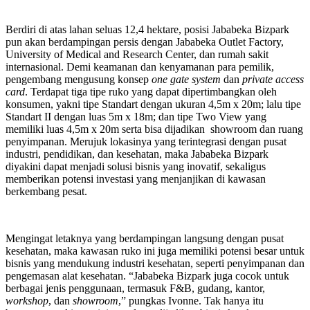
Berdiri di atas lahan seluas 12,4 hektare, posisi Jababeka Bizpark
pun akan berdampingan persis dengan Jababeka Outlet Factory,
University of Medical and Research Center, dan rumah sakit
internasional. Demi keamanan dan kenyamanan para pemilik,
pengembang mengusung konsep
one gate system
dan
private access
card
. Terdapat tiga tipe ruko yang dapat dipertimbangkan oleh
konsumen, yakni tipe Standart dengan ukuran 4,5m x 20m; lalu tipe
Standart II dengan luas 5m x 18m; dan tipe Two View yang
memiliki luas 4,5m x 20m serta bisa dijadikan showroom dan ruang
penyimpanan. Merujuk lokasinya yang terintegrasi dengan pusat
industri, pendidikan, dan kesehatan, maka Jababeka Bizpark
diyakini dapat menjadi solusi bisnis yang inovatif, sekaligus
memberikan potensi investasi yang menjanjikan di kawasan
berkembang pesat.
Mengingat letaknya yang berdampingan langsung dengan pusat
kesehatan, maka kawasan ruko ini juga memiliki potensi besar untuk
bisnis yang mendukung industri kesehatan, seperti penyimpanan dan
pengemasan alat kesehatan. “Jababeka Bizpark juga cocok untuk
berbagai jenis penggunaan, termasuk F&B, gudang, kantor,
workshop
, dan
showroom
,” pungkas Ivonne. Tak hanya itu