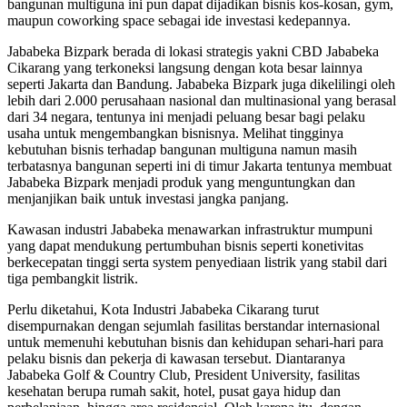
bangunan multiguna ini pun dapat dijadikan bisnis kos-kosan, gym,
maupun coworking space sebagai ide investasi kedepannya.
Jababeka Bizpark berada di lokasi strategis yakni CBD Jababeka
Cikarang yang terkoneksi langsung dengan kota besar lainnya
seperti Jakarta dan Bandung. Jababeka Bizpark juga dikelilingi oleh
lebih dari 2.000 perusahaan nasional dan multinasional yang berasal
dari 34 negara, tentunya ini menjadi peluang besar bagi pelaku
usaha untuk mengembangkan bisnisnya. Melihat tingginya
kebutuhan bisnis terhadap bangunan multiguna namun masih
terbatasnya bangunan seperti ini di timur Jakarta tentunya membuat
Jababeka Bizpark menjadi produk yang menguntungkan dan
menjanjikan baik untuk investasi jangka panjang.
Kawasan industri Jababeka menawarkan infrastruktur mumpuni
yang dapat mendukung pertumbuhan bisnis seperti konetivitas
berkecepatan tinggi serta system penyediaan listrik yang stabil dari
tiga pembangkit listrik.
Perlu diketahui, Kota Industri Jababeka Cikarang turut
disempurnakan dengan sejumlah fasilitas berstandar internasional
untuk memenuhi kebutuhan bisnis dan kehidupan sehari-hari para
pelaku bisnis dan pekerja di kawasan tersebut. Diantaranya
Jababeka Golf & Country Club, President University, fasilitas
kesehatan berupa rumah sakit, hotel, pusat gaya hidup dan