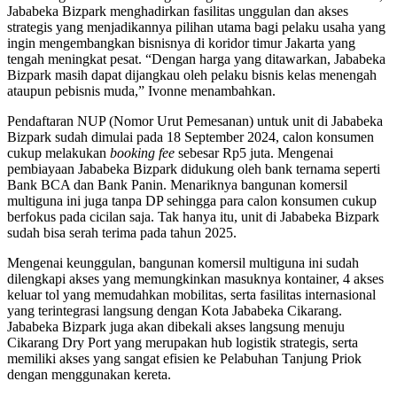
Jababeka Bizpark menghadirkan fasilitas unggulan dan akses
strategis yang menjadikannya pilihan utama bagi pelaku usaha yang
ingin mengembangkan bisnisnya di koridor timur Jakarta yang
tengah meningkat pesat. “Dengan harga yang ditawarkan, Jababeka
Bizpark masih dapat dijangkau oleh pelaku bisnis kelas menengah
ataupun pebisnis muda,” Ivonne menambahkan.
Pendaftaran NUP (Nomor Urut Pemesanan) untuk unit di Jababeka
Bizpark sudah dimulai pada 18 September 2024, calon konsumen
cukup melakukan
booking fee
sebesar Rp5 juta. Mengenai
pembiayaan Jababeka Bizpark didukung oleh bank ternama seperti
Bank BCA dan Bank Panin. Menariknya bangunan komersil
multiguna ini juga tanpa DP sehingga para calon konsumen cukup
berfokus pada cicilan saja. Tak hanya itu, unit di Jababeka Bizpark
sudah bisa serah terima pada tahun 2025.
Mengenai keunggulan, bangunan komersil multiguna ini sudah
dilengkapi akses yang memungkinkan masuknya kontainer, 4 akses
keluar tol yang memudahkan mobilitas, serta fasilitas internasional
yang terintegrasi langsung dengan Kota Jababeka Cikarang.
Jababeka Bizpark juga akan dibekali akses langsung menuju
Cikarang Dry Port yang merupakan hub logistik strategis, serta
memiliki akses yang sangat efisien ke Pelabuhan Tanjung Priok
dengan menggunakan kereta.