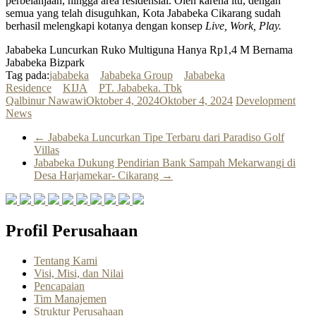
perbelanjaan, hingga area residensial. Oleh karena itu, dengan
semua yang telah disuguhkan, Kota Jababeka Cikarang sudah
berhasil melengkapi kotanya dengan konsep
Live, Work, Play.
Jababeka Luncurkan Ruko Multiguna Hanya Rp1,4 M Bernama
Jababeka Bizpark
Tag pada:
jababeka
Jababeka Group
Jababeka
Residence
KIJA
PT. Jababeka. Tbk
Qalbinur Nawawi
Oktober 4, 2024
Oktober 4, 2024
Development
News
←
Jababeka Luncurkan Tipe Terbaru dari Paradiso Golf
Villas
Jababeka Dukung Pendirian Bank Sampah Mekarwangi di
Desa Harjamekar- Cikarang
→
Profil Perusahaan
Tentang Kami
Visi, Misi, dan Nilai
Pencapaian
Tim Manajemen
Struktur Perusahaan