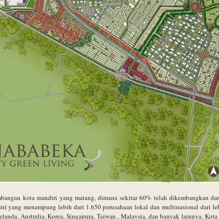
ngan kota mandiri yang matang, dimana sekitar 60% telah dikembangkan dari t
stri yang menampung lebih dari 1.650 perusahaan lokal dan multinasional dari leb
, Belanda, Australia, Korea, Singapura, Taiwan , Malaysia, dan banyak lainnya. K