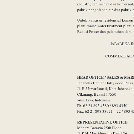
industri, perumahan dan komersial,
pabrik pengolahan air, dua pabrik 
Untuk kawasan residensial-komersia
plant, waste water treatment plant
Bekasi Power dan pelabuhan darat 
JABABEKA I
COMMERCIAL A
HEAD OFFICE / SALES & MA
Jababeka Center, Hollywood Plaza 
Jl. H. Usmar Ismail, Kota Jababeka
Cikarang, Bekasi 17550
West Java, Indonesia
Ph. 62 21 893 4580 / 893 4350
Fax. 62 21 898 33921 – 22 / 893 
REPRESENTATIVE OFFICE
Menara Batavia 25th Floor
Jl. K.H. Mas Mansyur Kav. 126