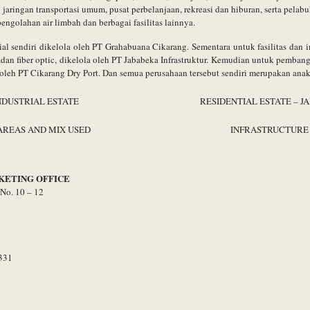
 jaringan transportasi umum, pusat perbelanjaan, rekreasi dan hiburan, serta pelabu
pengolahan air limbah dan berbagai fasilitas lainnya.
l sendiri dikelola oleh PT Grahabuana Cikarang. Sementara untuk fasilitas dan inf
 adan fiber optic, dikelola oleh PT Jababeka Infrastruktur. Kemudian untuk pembangk
oleh PT Cikarang Dry Port. Dan semua perusahaan tersebut sendiri merupakan ana
NDUSTRIAL ESTATE
RESIDENTIAL ESTATE – 
REAS AND MIX USED
INFRASTRUCTURE 
RKETING OFFICE
No. 10 – 12
4331