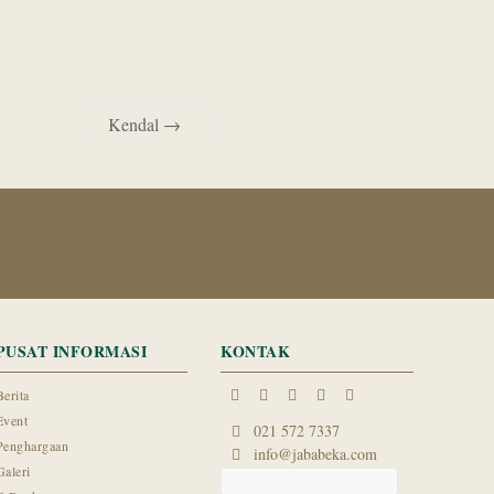
Kendal
→
PUSAT INFORMASI
KONTAK
Berita
Event
021 572 7337
Penghargaan
info@jababeka.com
Galeri