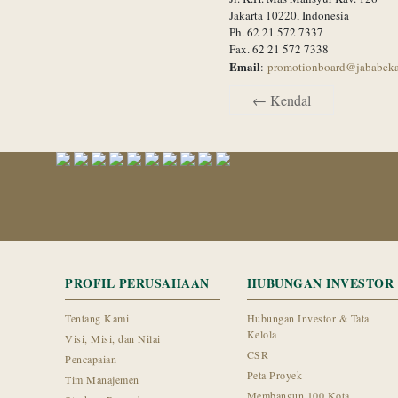
Jakarta 10220, Indonesia
Ph. 62 21 572 7337
Fax. 62 21 572 7338
Email
:
promotionboard@jababek
←
Kendal
PROFIL PERUSAHAAN
HUBUNGAN INVESTOR
Tentang Kami
Hubungan Investor & Tata
Kelola
Visi, Misi, dan Nilai
CSR
Pencapaian
Peta Proyek
Tim Manajemen
Membangun 100 Kota