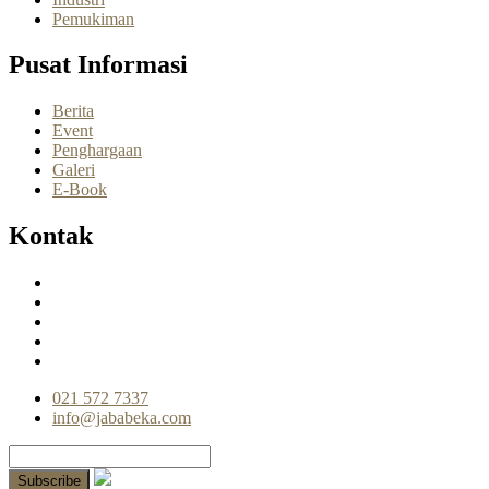
Pemukiman
Pusat Informasi
Berita
Event
Penghargaan
Galeri
E-Book
Kontak
021 572 7337
info@jababeka.com