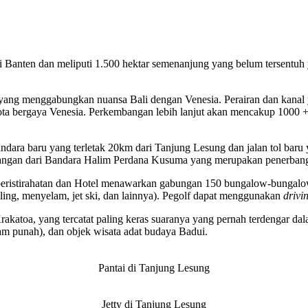
insi Banten dan meliputi 1.500 hektar semenanjung yang belum tersent
atu yang menggabungkan nuansa Bali dengan Venesia. Perairan dan ka
 kota bergaya Venesia. Perkembangan lebih lanjut akan mencakup 1000 + 
andara baru yang terletak 20km dari Tanjung Lesung dan jalan tol ba
gan dari Bandara Halim Perdana Kusuma yang merupakan penerbanga
 peristirahatan dan Hotel menawarkan gabungan 150 bungalow-bungal
ling, menyelam, jet ski, dan lainnya). Pegolf dapat menggunakan
drivi
rakatoa, yang tercatat paling keras suaranya yang pernah terdengar da
am punah), dan objek wisata adat budaya Badui.
Pantai di Tanjung Lesung
Jetty di Tanjung Lesung