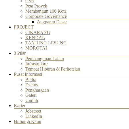
CSR
Peta Proyek
Membangun 100 Kota
Corporate Governance
Anggaran Dasar
PROJECT
CIKARANG
KENDAL
TANJUNG LESUNG
MOROTAI
3 Pilar
Pembangunan Lahan
Infrastruktur
Tempat Hiburan & Perhotelan
Pusat Informasi
Berita
Events
Penghargaan
Galeri
Unduh
Karier
Jobstreet
LinkedIn
Hubungi Kami