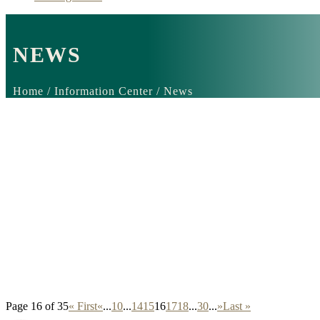
NEWS
Home / Information Center / News
Page 16 of 35
« First
«
...
10
...
14
15
16
17
18
...
30
...
»
Last »