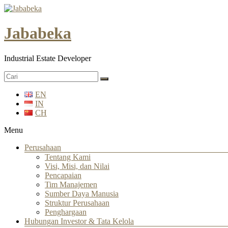
Jababeka
Industrial Estate Developer
EN
IN
CH
Menu
Perusahaan
Tentang Kami
Visi, Misi, dan Nilai
Pencapaian
Tim Manajemen
Sumber Daya Manusia
Struktur Perusahaan
Penghargaan
Hubungan Investor & Tata Kelola