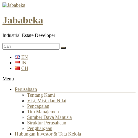
Jababeka
Industrial Estate Developer
EN
IN
CH
Menu
Perusahaan
Tentang Kami
Visi, Misi, dan Nilai
Pencapaian
Tim Manajemen
Sumber Daya Manusia
Struktur Perusahaan
Penghargaan
Hubungan Investor & Tata Kelola