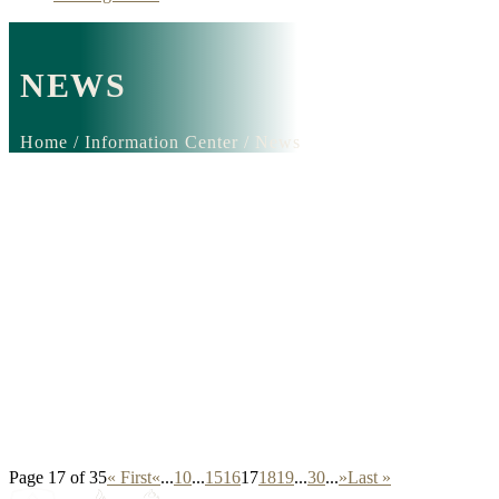
NEWS
Home / Information Center / News
Page 17 of 35
« First
«
...
10
...
15
16
17
18
19
...
30
...
»
Last »