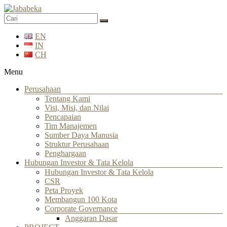
EN
IN
CH
Menu
Perusahaan
Tentang Kami
Visi, Misi, dan Nilai
Pencapaian
Tim Manajemen
Sumber Daya Manusia
Struktur Perusahaan
Penghargaan
Hubungan Investor & Tata Kelola
Hubungan Investor & Tata Kelola
CSR
Peta Proyek
Membangun 100 Kota
Corporate Governance
Anggaran Dasar