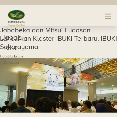
Jababeka dan Mitsui Fudosan
Jabab
Luncurkan Klaster IBUKI Terbaru, IBUKI
Sakurayama
eka
Industrial Estate
Developer