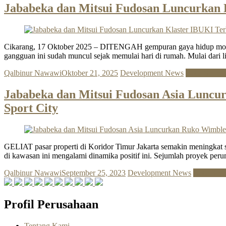
Jababeka dan Mitsui Fudosan Luncurkan
Cikarang, 17 Oktober 2025 – DITENGAH gempuran gaya hidup modern y
gangguan ini sudah muncul sejak memulai hari di rumah. Mulai dari 
Qalbinur Nawawi
Oktober 21, 2025
Development News
Baca Selen
Jababeka dan Mitsui Fudosan Asia Luncur
Sport City
GELIAT pasar properti di Koridor Timur Jakarta semakin meningkat se
di kawasan ini mengalami dinamika positif ini. Sejumlah proyek pe
Qalbinur Nawawi
September 25, 2023
Development News
Baca Sel
Profil Perusahaan
Tentang Kami