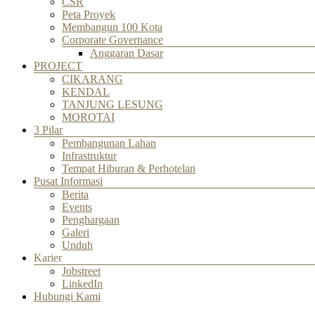
CSR
Peta Proyek
Membangun 100 Kota
Corporate Governance
Anggaran Dasar
PROJECT
CIKARANG
KENDAL
TANJUNG LESUNG
MOROTAI
3 Pilar
Pembangunan Lahan
Infrastruktur
Tempat Hiburan & Perhotelan
Pusat Informasi
Berita
Events
Penghargaan
Galeri
Unduh
Karier
Jobstreet
LinkedIn
Hubungi Kami