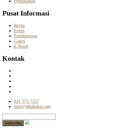
Pemukiman
Pusat Informasi
Berita
Event
Penghargaan
Galeri
E-Book
Kontak
021 572 7337
info@jababeka.com