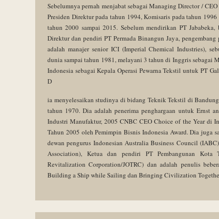
Sebelumnya pernah menjabat sebagai Managing Director / CEO 
Presiden Direktur pada tahun 1994, Komisaris pada tahun 1996
tahun 2000 sampai 2015. Sebelum mendirikan PT Jababeka, b
Direktur dan pendiri PT Permada Binangun Jaya, pengembang p
adalah manajer senior ICI (Imperial Chemical Industries), s
dunia sampai tahun 1981, melayani 3 tahun di Inggris sebagai
Indonesia sebagai Kepala Operasi Pewarna Tekstil untuk PT Ga
D
ia menyelesaikan studinya di bidang Teknik Tekstil di Bandung
tahun 1970. Dia adalah penerima penghargaan untuk Ernst an
Industri Manufaktur, 2005 CNBC CEO Choice of the Year di I
Tahun 2005 oleh Pemimpin Bisnis Indonesia Award. Dia juga sa
dewan pengurus Indonesian Australia Business Council (IABC),
Association), Ketua dan pendiri PT Pembangunan Kota T
Revitalization Corporation/JOTRC) dan adalah penulis beber
Building a Ship while Sailing dan Bringing Civilization Togethe