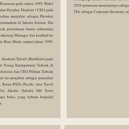
Perseroan pada tahun 1989, Wakil
2024 perseroan menunjunya sebaga
 dan Presiden Direktur / CEO pada
Tbk sebagai Corporate Secretary se
eliau menjabat sebagai Presiden
erumahan di Jakarta Selatan. Dia
ebuah perusahaan kimia terkemuka
 Marketing Manager dan kembali ke
lic Bina Mada sampai tahun 1990.
 Akademi Tekstil (Berdikari) pada
d Young Entrepreneur Terbaik di
ndonesia dan CEO Pilihan Terbaik
at ini menjabat sebagai penasihat
 Ketua PATA (Pacific Asia Travel
ua Jakarta (Jakarta Old Town
apa buku, yang terbaru berjudul
r.