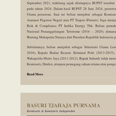
September 2021, terhitung sejak ditutupnya RUPST tersebu
pada tahun 2024. Dalam hasil RUPST 28 Juni 2024, persero
Utama perseroan. Saat ini beliau menjabat sebagai Komis
Asuransi Pegawai Negeri atau PT Taspen (Persero). Juga menj
Risk & Compliance PT Indika Energy Tbk. Beliau pernah
Nasional Penanggulangan Terorisme (2016 – 2020), dimana 
Bintang Mahaputra Nararya dari Presiden Republik Indonesia 
Sebelumnya, beliau menjabat sebagai Sekretaris Utama Le
2016), Kepala Badan Reserse Kriminal Polri (2013-2015),
Wakapolda Metro Jaya (2011-2012). Bapak Suhardi tidak memil
Komisaris, Direksi, ataupun pemegang saham utama atau penge
Read More
BASURI TJAHAJA PURNAMA
Komisaris & Komisaris Independen