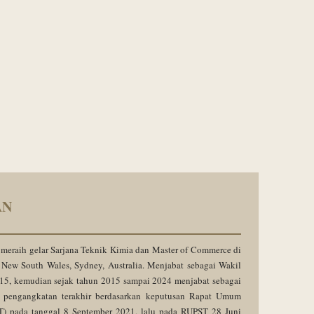
AN
 meraih gelar Sarjana Teknik Kimia dan Master of Commerce di
s New South Wales, Sydney, Australia. Menjabat sebagai Wakil
015, kemudian sejak tahun 2015 sampai 2024 menjabat sebagai
n pengangkatan terakhir berdasarkan keputusan Rapat Umum
 pada tanggal 8 September 2021, lalu pada RUPST 28 Juni