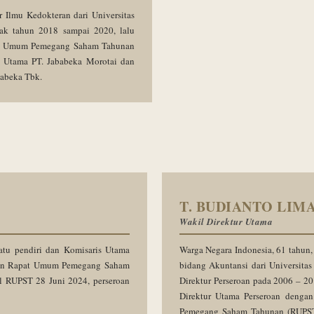
 Ilmu Kedokteran dari Universitas
jak tahun 2018 sampai 2020, lalu
apat Umum Pemegang Saham Tahunan
r Utama PT. Jababeka Morotai dan
babeka Tbk.
T. BUDIANTO LIM
Wakil Direktur Utama
atu pendiri dan Komisaris Utama
Warga Negara Indonesia, 61 tahun,
usan Rapat Umum Pemegang Saham
bidang Akuntansi dari Universita
l RUPST 28 Juni 2024, perseroan
Direktur Perseroan pada 2006 – 2
Direktur Utama Perseroan denga
Pemegang Saham Tahunan (RUPST)