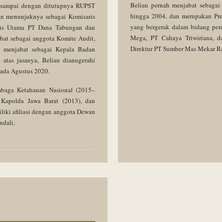
Beliau pernah menjabat sebaga
t sampai dengan ditutupnya RUPST
hingga 2004, dan merupakan Pres
an menunjuknya sebagai Komisaris
yang bergerak dalam bidang perd
aris Utama PT Dana Tabungan dan
Mega, PT Cahaya Triwiriana, da
abat sebagai anggota Komite Audit,
Direktur PT Sumber Mas Mekar Ra
 menjabat sebagai Kepala Badan
atas jasanya, Beliau dianugerahi
pada Agustus 2020.
mbaga Ketahanan Nasional (2015–
 Kapolda Jawa Barat (2013), dan
iki afiliasi dengan anggota Dewan
ndali.