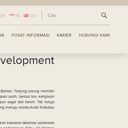
EN
IN
CH
LAR
PUSAT INFORMASI
KARIER
HUBUNGI KAMI
evelopment
 Banten. Tanjung Lesung memiliki
sir putih, berlaut biru kehijauan
pun segar dan bersih. Tak hanya
bang menuju wisata Anak Krakatau
an kawasan destinasi pariwisata