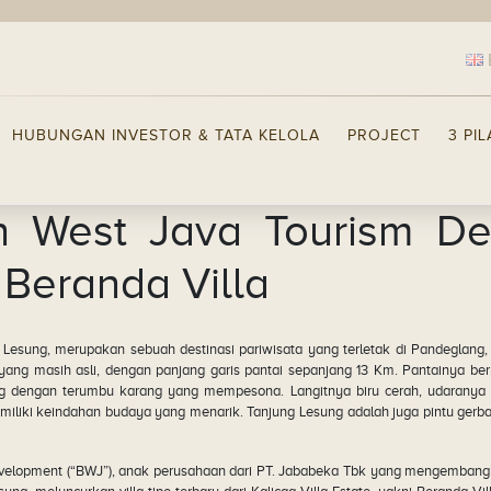
HUBUNGAN INVESTOR & TATA KELOLA
PROJECT
3 PI
n West Java Tourism D
Beranda Villa
Lesung, merupakan sebuah destinasi pariwisata yang terletak di Pandeglang,
ng masih asli, dengan panjang garis pantai sepanjang 13 Km. Pantainya berpa
ang dengan terumbu karang yang mempesona. Langitnya biru cerah, udaranya 
iliki keindahan budaya yang menarik. Tanjung Lesung adalah juga pintu ger
evelopment (“BWJ”), anak perusahaan dari PT. Jababeka Tbk yang mengembangk