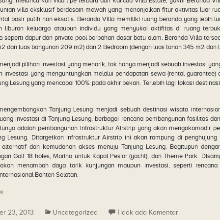
sung, meluncurkan villa tipe terbaru dari Kalicaa Villa Estate, yakni Beranda Vi
unian villa eksklusif berdesain mewah yang menonjolkan fitur aktivitas luar 
ntai pasir putih nan eksotis. Beranda Villa memiliki ruang beranda yang lebih
n liburan keluarga ataupun individu yang menyukai aktifitas di ruang terbuka
ya seperti dapur dan private pool berbahan dasar batu alam. Beranda Villa ters
m2 dan luas bangunan 209 m2) dan 2 Bedroom (dengan luas tanah 345 m2 dan 
enjadi pilihan investasi yang menarik, tak hanya menjadi sebuah investasi yan
n investasi yang menguntungkan melalui pendapatan sewa (rental guarantee) da
ung Lesung yang mencapai 100% pada akhir pekan. Terlebih lagi lokasi destinas
engembangkan Tanjung Lesung menjadi sebuah destinasi wisata internasio
ang investasi di Tanjung Lesung, berbagai rencana pembangunan fasilitas dan
atunya adalah pembangunan infrastruktur Airstrip yang akan mengakomodir pe
 Lesung. Ditargetkan infrastruktur Airstrip ini akan rampung di penghujung
 alternatif dan kemudahan akses menuju Tanjung Lesung. Begitupun denga
ngan Golf 18 holes, Marina untuk Kapal Pesiar (yacht), dan Theme Park. Disam
ga akan menambah daya tarik kunjungan maupun investasi, seperti rencan
ternasional Banten Selatan.
ew
er 23, 2013
Uncategorized
Tidak ada Komentar