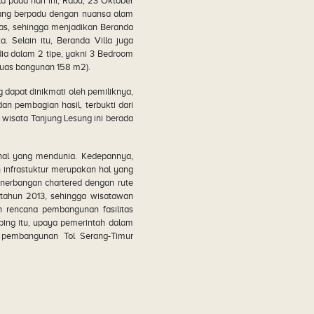
lla pada hari ini, Rabu, 23 Oktober
ruang berpadu dengan nuansa alam
 luas, sehingga menjadikan Beranda
. Selain itu, Beranda Villa juga
edia dalam 2 tipe, yakni 3 Bedroom
luas bangunan 158 m2).
g dapat dinikmati oleh pemiliknya,
n pembagian hasil, terbukti dari
i wisata Tanjung Lesung ini berada
nal yang mendunia. Kedepannya,
 infrastuktur merupakan hal yang
nerbangan chartered dengan rute
 tahun 2013, sehingga wisatawan
n rencana pembangunan fasilitas
ping itu, upaya pemerintah dalam
a pembangunan Tol Serang-Timur