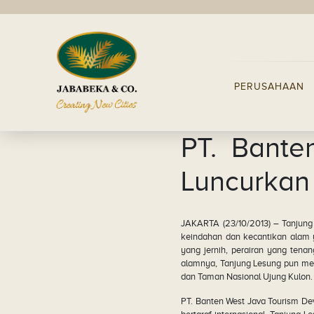
PERUSAHAAN
PT. Bante
Luncurkan 
JAKARTA (23/10/2013) – Tanjung 
keindahan dan kecantikan alam ya
yang jernih, perairan yang ten
alamnya, Tanjung Lesung pun mem
dan Taman Nasional Ujung Kulon.
PT. Banten West Java Tourism D