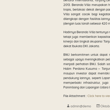
bertaraf internasional, Tanjung Le
2013. Beranda Villa merupakan h
tropis, berlokasi dekat dengan pa
Villa sangat cocok bagi kegiata
dilengkapi dengan fasilitas lainn
(dengan luas tanah sebesar 420 
Hadirnya Beranda Villa tentunya m
tetapi juga memberikan kepastia
kinerja dan tingkat okupansi Tanj
dekat Ibukota DKI Jakarta.
BWJ berkomitmen untuk dapat m
sebagai upaya meningkatkan pelu
menjadi perhatian BWJ. Salah s
Halim Perdana Kusuma – Tanjung
maupun investor dapat memiliki
pendukung lainnya, seperti Lapa
memperbaiki infrastruktur, ju
Panimbang dan Lapangan Udara In
File Attachment :
Click here to vi
admin@demo
Oktob